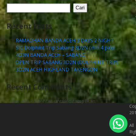
Cari
Recent Posts
RAMADHAN BANDA ACEH 3 DAYS 2 NIGHT
SIC Dolphint Trip Sabang 3D2N (min 4 pax)
4D3N BANDA ACEH – SABANG
OPEN TRIP SABANG 3D2N (DOLPHINT TRIP)
3D2N ACEH HIGHLAND TAKENGON
Recent Comments
Tidak ada komentar untuk ditampilkan.
Cop
20
-
All
Rig