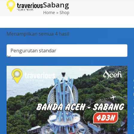
Sabang
Open
Close
Skip
to
Home
»
Shop
mobile
mobile
content
menu
menu
Menampilkan semua 4 hasil