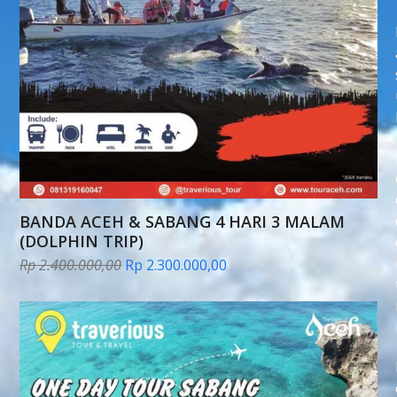
BANDA ACEH & SABANG 4 HARI 3 MALAM
(DOLPHIN TRIP)
Harga
Harga
Rp
2.400.000,00
Rp
2.300.000,00
aslinya
saat
adalah:
ini
Rp 2.400.000,00.
adalah:
Rp 2.300.000,00.